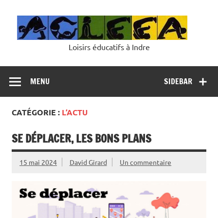
Skip
to
content
Loisirs éducatifs à Indre
MENU
SIDEBAR
CATÉGORIE :
L’ACTU
SE DÉPLACER, LES BONS PLANS
15 mai 2024
David Girard
Un commentaire