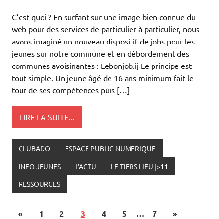
C’est quoi ? En surfant sur une image bien connue du
web pour des services de particulier à particulier, nous
avons imaginé un nouveau dispositif de jobs pour les
jeunes sur notre commune et en débordement des
communes avoisinantes : Lebonjob.ij Le principe est
tout simple. Un jeune âgé de 16 ans minimum fait le
tour de ses compétences puis […]
LIRE LA SUITE...
CLUBADO
ESPACE PUBLIC NUMERIQUE
INFO JEUNES
L'ACTU
LE TIERS LIEU |>11
RESSOURCES
«
1
2
3
4
5
…
7
»