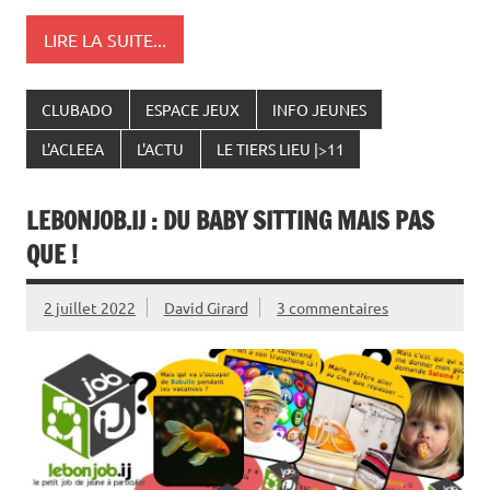
LIRE LA SUITE...
CLUBADO
ESPACE JEUX
INFO JEUNES
L'ACLEEA
L'ACTU
LE TIERS LIEU |>11
LEBONJOB.IJ : DU BABY SITTING MAIS PAS
QUE !
2 juillet 2022
David Girard
3 commentaires