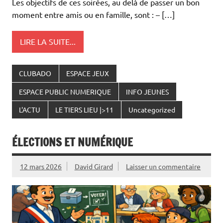
Les objectifs de ces soirées, au delà de passer un bon
moment entre amis ou en famille, sont : – […]
LIRE LA SUITE...
CLUBADO
ESPACE JEUX
ESPACE PUBLIC NUMERIQUE
INFO JEUNES
L'ACTU
LE TIERS LIEU |>11
Uncategorized
ÉLECTIONS ET NUMÉRIQUE
12 mars 2026
David Girard
Laisser un commentaire