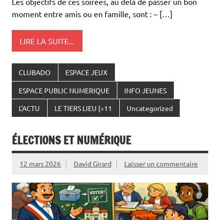
Les objectifs de ces soirées, au delà de passer un bon
moment entre amis ou en famille, sont : – […]
LIRE LA SUITE...
CLUBADO
ESPACE JEUX
ESPACE PUBLIC NUMERIQUE
INFO JEUNES
L'ACTU
LE TIERS LIEU |>11
Uncategorized
ÉLECTIONS ET NUMÉRIQUE
12 mars 2026
David Girard
Laisser un commentaire