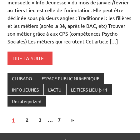
mensuelle « Info Jeunesse » du mois de janvier/février
au Tiers Lieu est celle de l’orientation. Elle peut être
déclinée sous plusieurs angles : Traditionnel : les filières
et les métiers (après la 3è, après le BAC, etc) Trouver
son métier grâce à aux CPS (compétences Psycho
Sociales) Les métiers qui recrutent Cet article […]
LIRE LA SUITE...
CLUBADO
ESPACE PUBLIC NUMERIQUE
INFO JEUNES
L'ACTU
LE TIERS LIEU |>11
Uncategorized
1
2
3
…
7
»