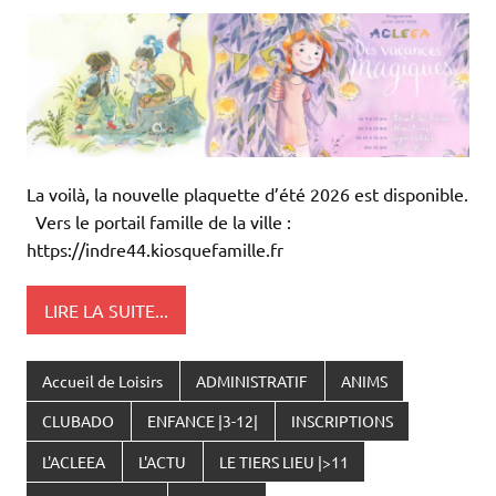
La voilà, la nouvelle plaquette d’été 2026 est disponible.
Vers le portail famille de la ville :
https://indre44.kiosquefamille.fr
LIRE LA SUITE...
Accueil de Loisirs
ADMINISTRATIF
ANIMS
CLUBADO
ENFANCE |3-12|
INSCRIPTIONS
L'ACLEEA
L'ACTU
LE TIERS LIEU |>11