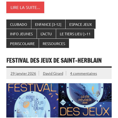
LIRE LA SUITE...
CLUBADO
ENFANCE |3-12|
ESPACE JEUX
INFO JEUNES
L'ACTU
LE TIERS LIEU |>11
PERISCOLAIRE
RESSOURCES
FESTIVAL DES JEUX DE SAINT-HERBLAIN
29 janvier 2026
David Girard
4 commentaires