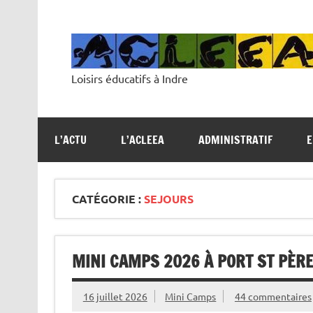
Skip
to
content
Loisirs éducatifs à Indre
L’ACTU
L’ACLEEA
ADMINISTRATIF
E
CATÉGORIE :
SEJOURS
MINI CAMPS 2026 À PORT ST PÈR
16 juillet 2026
Mini Camps
44 commentaires