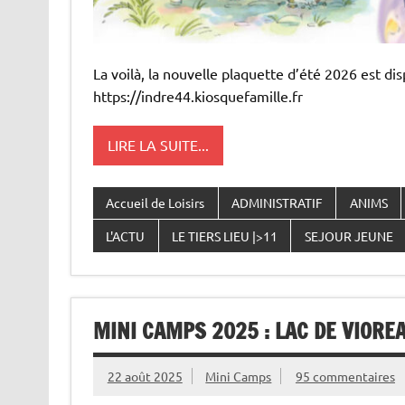
La voilà, la nouvelle plaquette d’été 2026 est disp
https://indre44.kiosquefamille.fr
LIRE LA SUITE...
Accueil de Loisirs
ADMINISTRATIF
ANIMS
L'ACTU
LE TIERS LIEU |>11
SEJOUR JEUNE
MINI CAMPS 2025 : LAC DE VIORE
22 août 2025
Mini Camps
95 commentaires