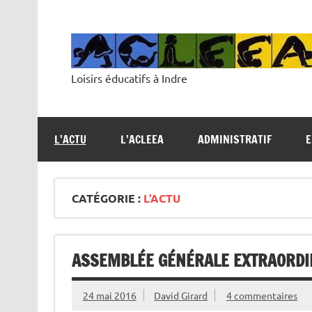
Skip
to
content
Loisirs éducatifs à Indre
L’ACTU
L’ACLEEA
ADMINISTRATIF
E
CATÉGORIE :
L’ACTU
ASSEMBLÉE GÉNÉRALE EXTRAORDI
24 mai 2016
David Girard
4 commentaires