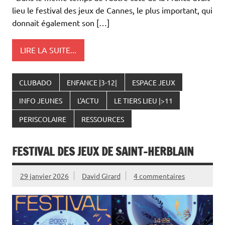
lieu le festival des jeux de Cannes, le plus important, qui
donnait également son […]
LIRE LA SUITE...
CLUBADO
ENFANCE |3-12|
ESPACE JEUX
INFO JEUNES
L'ACTU
LE TIERS LIEU |>11
PERISCOLAIRE
RESSOURCES
FESTIVAL DES JEUX DE SAINT-HERBLAIN
29 janvier 2026
David Girard
4 commentaires