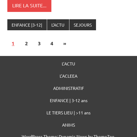
LIRE LA SUITE...
ENFANCE |3-12|
L'ACTU
SEJOURS
1
2
3
4
»
L’ACTU
L’ACLEEA
ADMINISTRATIF
ENFANCE | 3-12 ans
LE TIERS LIEU | >11 ans
ANIMS
WordPress Theme: Dynamic News by ThemeZee.