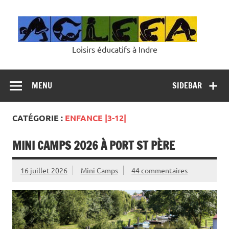
Skip
to
content
Loisirs éducatifs à Indre
MENU
SIDEBAR
CATÉGORIE :
ENFANCE |3-12|
MINI CAMPS 2026 À PORT ST PÈRE
16 juillet 2026
Mini Camps
44 commentaires