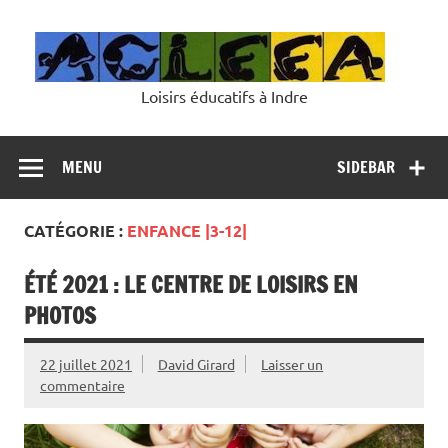
Skip
to
content
Loisirs éducatifs à Indre
MENU
SIDEBAR
CATÉGORIE :
ENFANCE |3-12|
ÉTÉ 2021 : LE CENTRE DE LOISIRS EN
PHOTOS
22 juillet 2021
David Girard
Laisser un
commentaire