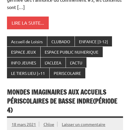
sont […]
LIRE LA SUITE...
Accueil de Loisirs
CLUBADO
ENFANCE |3-12|
ESPACE JEUX
ESPACE PUBLIC NUMERIQUE
INFO JEUNES
L'ACLEEA
L'ACTU
LE TIERS LIEU |>11
PERISCOLAIRE
MONDES IMAGINAIRES AUX ACCUEILS
PÉRISCOLAIRES DE BASSE INDRE(PÉRIODE
4)
18 mars 2021
Chloe
Laisser un commentaire