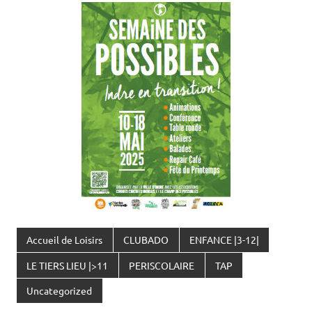
Accueil de Loisirs
CLUBADO
ENFANCE |3-12|
LE TIERS LIEU |>11
PERISCOLAIRE
TAP
Uncategorized