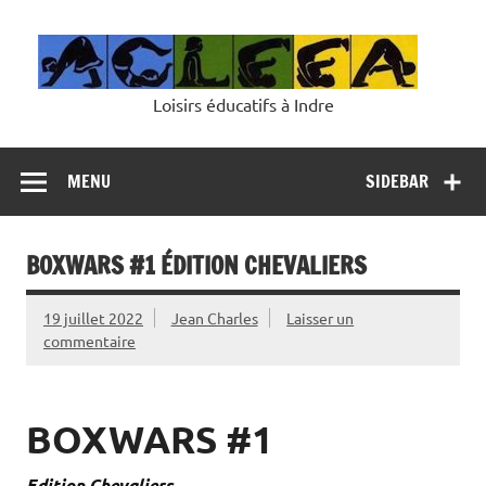
Skip
to
content
Loisirs éducatifs à Indre
MENU
SIDEBAR
BOXWARS #1 ÉDITION CHEVALIERS
19 juillet 2022
Jean Charles
Laisser un
commentaire
BOXWARS #1
Edition Chevaliers